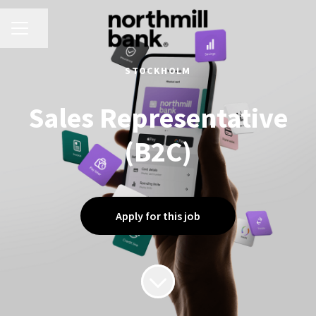
CAREER MENU
Share page
STOCKHOLM
Sales Representative
(B2C)
Apply for this job